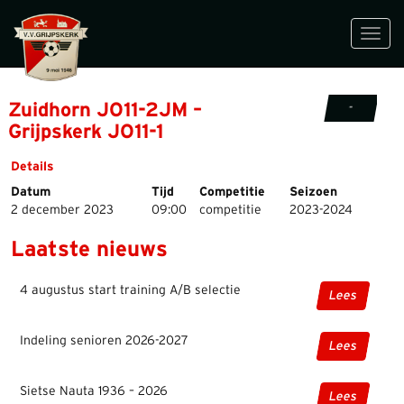
Toggl
navig
Zuidhorn JO11-2JM –
-
Grijpskerk JO11-1
Details
Datum
Tijd
Competitie
Seizoen
2 december 2023
09:00
competitie
2023-2024
Laatste nieuws
4 augustus start training A/B selectie
Lees
Indeling senioren 2026-2027
Lees
Sietse Nauta 1936 – 2026
Lees