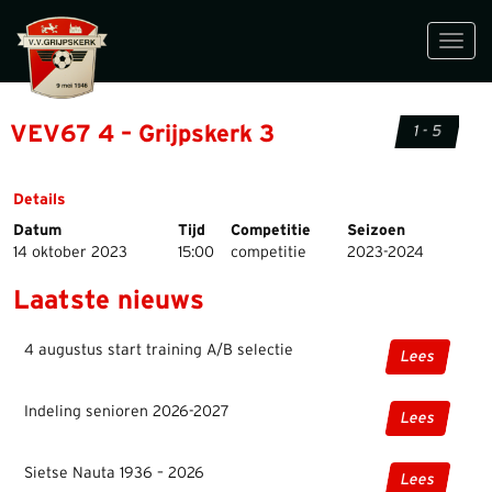
Toggl
navig
VEV67 4 – Grijpskerk 3
1 - 5
Details
Datum
Tijd
Competitie
Seizoen
14 oktober 2023
15:00
competitie
2023-2024
Laatste nieuws
4 augustus start training A/B selectie
Lees
Indeling senioren 2026-2027
Lees
Sietse Nauta 1936 – 2026
Lees