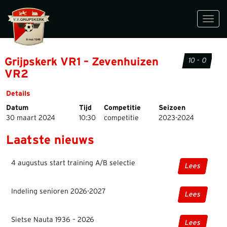
Toggl
navig
Grijpskerk VR1 – Zevenhuizen
10 - 0
VR2
Details
Datum
Tijd
Competitie
Seizoen
30 maart 2024
10:30
competitie
2023-2024
Laatste nieuws
4 augustus start training A/B selectie
Lees
Indeling senioren 2026-2027
Lees
Sietse Nauta 1936 – 2026
Lees