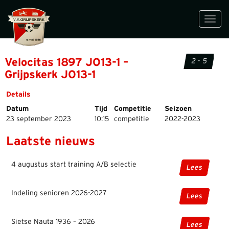
Toggl
navig
Velocitas 1897 JO13-1 –
2 - 5
Grijpskerk JO13-1
Details
Datum
Tijd
Competitie
Seizoen
23 september 2023
10:15
competitie
2022-2023
Laatste nieuws
4 augustus start training A/B selectie
Lees
Indeling senioren 2026-2027
Lees
Sietse Nauta 1936 – 2026
Lees