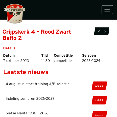
Toggl
navig
Grijpskerk 4 – Rood Zwart
2 - 5
Baflo 2
Details
Datum
Tijd
Competitie
Seizoen
7 oktober 2023
14:30
competitie
2023-2024
Laatste nieuws
4 augustus start training A/B selectie
Lees
Indeling senioren 2026-2027
Lees
Sietse Nauta 1936 – 2026
Lees