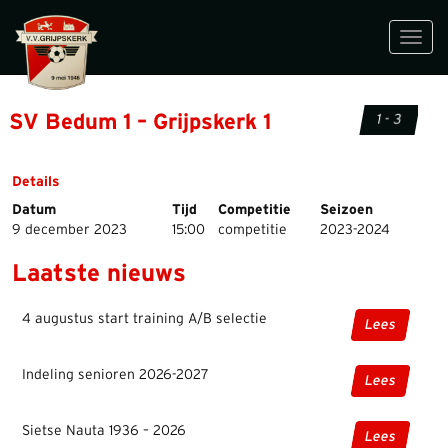
Toggl
navig
SV Bedum 1 – Grijpskerk 1
1 - 3
Details
Datum
Tijd
Competitie
Seizoen
9 december 2023
15:00
competitie
2023-2024
Laatste nieuws
4 augustus start training A/B selectie
Lees
Indeling senioren 2026-2027
Lees
Sietse Nauta 1936 – 2026
Lees