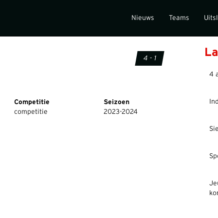
Nieuws
Teams
Uits
La
4 - 1
4 
In
Competitie
Seizoen
competitie
2023-2024
Si
Sp
Je
ko