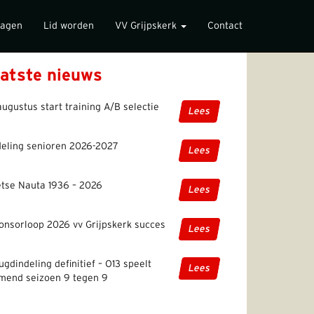
lagen
Lid worden
VV Grijpskerk
Contact
atste nieuws
augustus start training A/B selectie
Lees
deling senioren 2026-2027
Lees
etse Nauta 1936 – 2026
Lees
onsorloop 2026 vv Grijpskerk succes
Lees
ugdindeling definitief – O13 speelt
Lees
mend seizoen 9 tegen 9