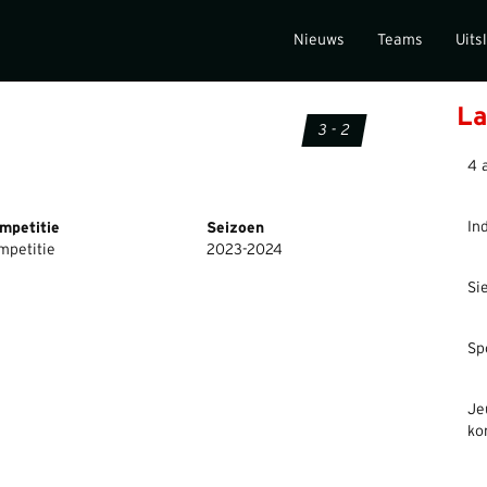
Nieuws
Teams
Uits
La
3 - 2
4 
In
mpetitie
Seizoen
mpetitie
2023-2024
Si
Sp
Je
ko