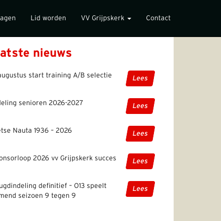
lagen
Lid worden
VV Grijpskerk
Contact
atste nieuws
augustus start training A/B selectie
Lees
deling senioren 2026-2027
Lees
etse Nauta 1936 – 2026
Lees
onsorloop 2026 vv Grijpskerk succes
Lees
ugdindeling definitief – O13 speelt
Lees
mend seizoen 9 tegen 9