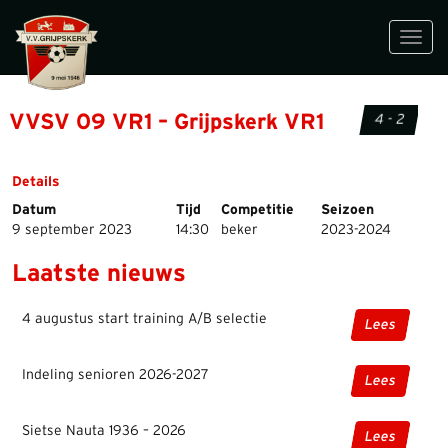
Toggl
navig
VVSV 09 VR1 – Grijpskerk VR1
4 - 2
Details
Datum
Tijd
Competitie
Seizoen
9 september 2023
14:30
beker
2023-2024
Laatste nieuws
4 augustus start training A/B selectie
Lees
Indeling senioren 2026-2027
Lees
Sietse Nauta 1936 – 2026
Lees