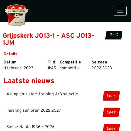
Toggl
navig
Grijpskerk JO13-1 – ASC JO13-
2 - 0
1JM
Details
Datum
Tijd
Competitie
Seizoen
11 februari 2023
11:45
competitie
2022-2023
Laatste nieuws
4 augustus start training A/B selectie
Lees
Indeling senioren 2026-2027
Lees
Sietse Nauta 1936 – 2026
Lees