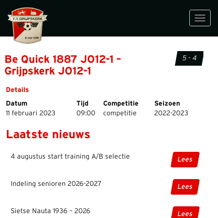
Toggl
navig
Be Quick 1887 JO12-1 –
5 - 4
Grijpskerk JO12-1
Details
Datum
Tijd
Competitie
Seizoen
11 februari 2023
09:00
competitie
2022-2023
Laatste nieuws
4 augustus start training A/B selectie
Lees
Indeling senioren 2026-2027
Lees
Sietse Nauta 1936 – 2026
Lees