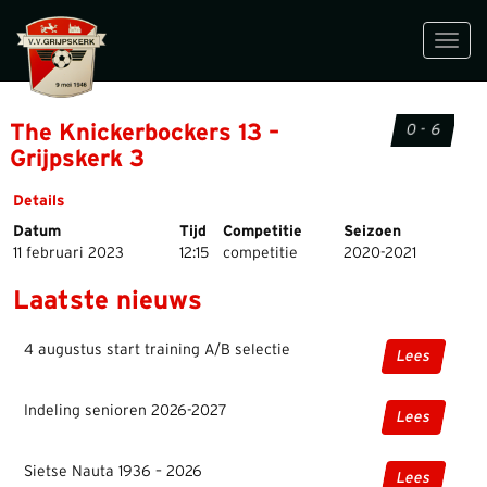
Toggl
navig
The Knickerbockers 13 –
0 - 6
Grijpskerk 3
Details
Datum
Tijd
Competitie
Seizoen
11 februari 2023
12:15
competitie
2020-2021
Laatste nieuws
4 augustus start training A/B selectie
Lees
Indeling senioren 2026-2027
Lees
Sietse Nauta 1936 – 2026
Lees