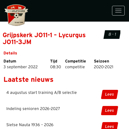
Toggl
navig
Grijpskerk JO11-1 – Lycurgus
8 - 1
JO11-3JM
Details
Datum
Tijd
Competitie
Seizoen
3 september 2022
08:30
competitie
2020-2021
Laatste nieuws
4 augustus start training A/B selectie
Lees
Indeling senioren 2026-2027
Lees
Sietse Nauta 1936 – 2026
Lees