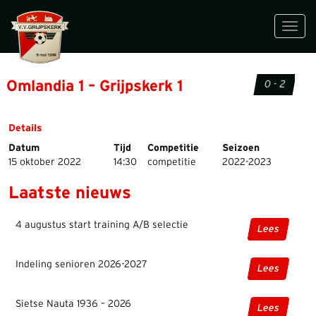
Toggl
navig
Omlandia 1 – Grijpskerk 1
0 - 2
Details
Datum
Tijd
Competitie
Seizoen
15 oktober 2022
14:30
competitie
2022-2023
Laatste nieuws
4 augustus start training A/B selectie
Lees
Indeling senioren 2026-2027
Lees
Sietse Nauta 1936 – 2026
Lees