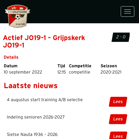
Toggl
navig
Actief JO19-1 – Grijpskerk
2 - 0
JO19-1
Details
Datum
Tijd
Competitie
Seizoen
10 september 2022
12:15
competitie
2020-2021
Laatste nieuws
4 augustus start training A/B selectie
Lees
Indeling senioren 2026-2027
Lees
Sietse Nauta 1936 – 2026
Lees