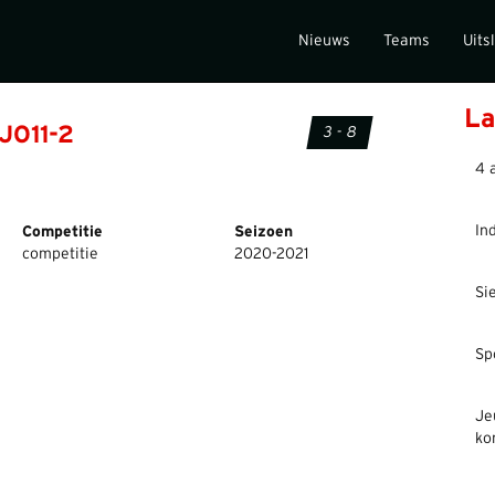
Nieuws
Teams
Uits
La
 JO11-2
3 - 8
4 
In
Competitie
Seizoen
competitie
2020-2021
Si
Sp
Je
ko