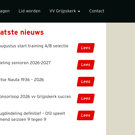
lagen
Lid worden
VV Grijpskerk
Contact
atste nieuws
augustus start training A/B selectie
Lees
deling senioren 2026-2027
Lees
etse Nauta 1936 – 2026
Lees
onsorloop 2026 vv Grijpskerk succes
Lees
ugdindeling definitief – O13 speelt
Lees
mend seizoen 9 tegen 9