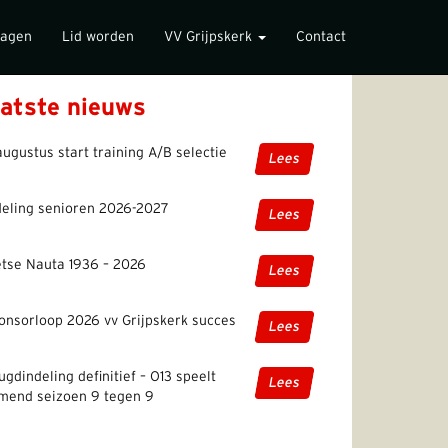
lagen
Lid worden
VV Grijpskerk
Contact
atste nieuws
augustus start training A/B selectie
Lees
deling senioren 2026-2027
Lees
etse Nauta 1936 – 2026
Lees
onsorloop 2026 vv Grijpskerk succes
Lees
ugdindeling definitief – O13 speelt
Lees
mend seizoen 9 tegen 9