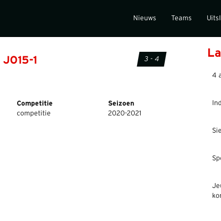
Nieuws
Teams
Uits
La
 JO15-1
3 - 4
4 
In
Competitie
Seizoen
competitie
2020-2021
Si
Sp
Je
ko