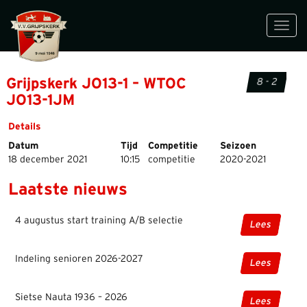
Toggl
navig
Grijpskerk JO13-1 – WTOC
8 - 2
JO13-1JM
Details
Datum
Tijd
Competitie
Seizoen
18 december 2021
10:15
competitie
2020-2021
Laatste nieuws
4 augustus start training A/B selectie
Lees
Indeling senioren 2026-2027
Lees
Sietse Nauta 1936 – 2026
Lees