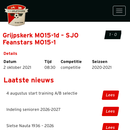
Toggl
navig
Grijpskerk MO15-1d – SJO
1 - 0
Feanstars MO15-1
Details
Datum
Tijd
Competitie
Seizoen
2 oktober 2021
08:30
competitie
2020-2021
Laatste nieuws
4 augustus start training A/B selectie
Lees
Indeling senioren 2026-2027
Lees
Sietse Nauta 1936 – 2026
Lees