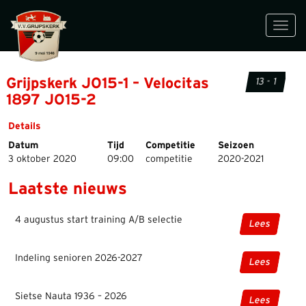
Toggl
navig
Grijpskerk JO15-1 – Velocitas
13 - 1
1897 JO15-2
Details
Datum
Tijd
Competitie
Seizoen
3 oktober 2020
09:00
competitie
2020-2021
Laatste nieuws
4 augustus start training A/B selectie
Lees
Indeling senioren 2026-2027
Lees
Sietse Nauta 1936 – 2026
Lees