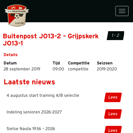
Toggl
navig
Buitenpost JO13-2 – Grijpskerk
1 - 2
JO13-1
Details
Datum
Tijd
Competitie
Seizoen
28 september 2019
09:00
competitie
2019-2020
Laatste nieuws
4 augustus start training A/B selectie
Lees
Indeling senioren 2026-2027
Lees
Sietse Nauta 1936 – 2026
Lees