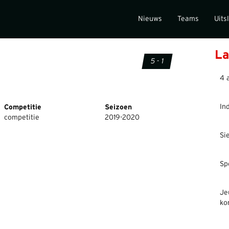
Nieuws
Teams
Uits
La
5 - 1
4 
In
Competitie
Seizoen
competitie
2019-2020
Si
Sp
Je
ko