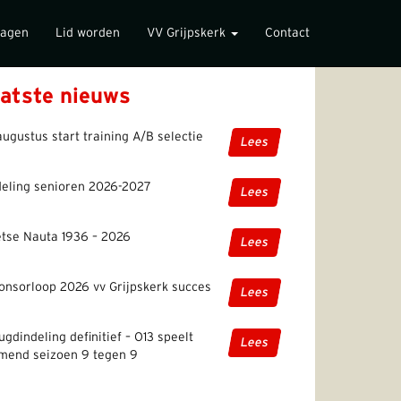
lagen
Lid worden
VV Grijpskerk
Contact
atste nieuws
augustus start training A/B selectie
Lees
deling senioren 2026-2027
Lees
etse Nauta 1936 – 2026
Lees
onsorloop 2026 vv Grijpskerk succes
Lees
ugdindeling definitief – O13 speelt
Lees
mend seizoen 9 tegen 9