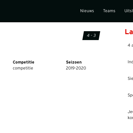
Nieuws
Teams
Uits
La
4 - 3
4 
In
Competitie
Seizoen
competitie
2019-2020
Si
Sp
Je
ko