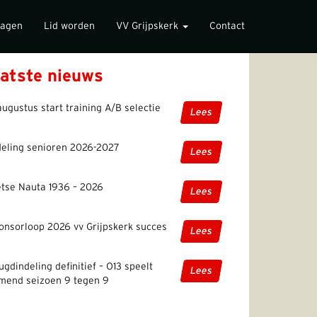
lagen
Lid worden
VV Grijpskerk
Contact
atste nieuws
augustus start training A/B selectie
Lees
deling senioren 2026-2027
Lees
etse Nauta 1936 – 2026
Lees
onsorloop 2026 vv Grijpskerk succes
Lees
ugdindeling definitief – O13 speelt
Lees
mend seizoen 9 tegen 9