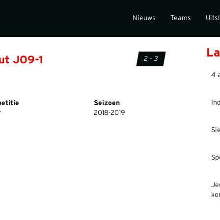
Nieuws
Teams
Uits
La
ut JO9-1
2 - 3
4 
In
etitie
Seizoen
r
2018-2019
Si
Sp
Je
ko