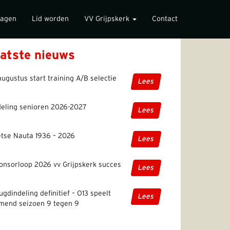
lagen
Lid worden
VV Grijpskerk
Contact
atste nieuws
augustus start training A/B selectie
Lees
deling senioren 2026-2027
Lees
etse Nauta 1936 – 2026
Lees
onsorloop 2026 vv Grijpskerk succes
Lees
ugdindeling definitief – O13 speelt
Lees
mend seizoen 9 tegen 9