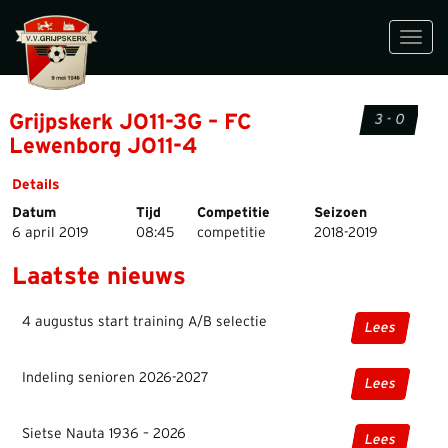
Toggl
navig
Grijpskerk JO11-3G – FC
3 - 0
Lewenborg JO11-4
Details
Datum
Tijd
Competitie
Seizoen
6 april 2019
08:45
competitie
2018-2019
Laatste nieuws
4 augustus start training A/B selectie
Lees
Indeling senioren 2026-2027
Lees
Sietse Nauta 1936 – 2026
Lees