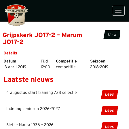
Toggl
navig
Grijpskerk JO17-2 – Marum
0 - 2
JO17-2
Details
Datum
Tijd
Competitie
Seizoen
13 april 2019
12:00
competitie
2018-2019
Laatste nieuws
4 augustus start training A/B selectie
Lees
Indeling senioren 2026-2027
Lees
Sietse Nauta 1936 – 2026
Lees