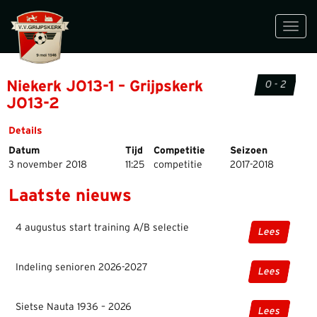
Toggl
navig
Niekerk JO13-1 – Grijpskerk
0 - 2
JO13-2
Details
Datum
Tijd
Competitie
Seizoen
3 november 2018
11:25
competitie
2017-2018
Laatste nieuws
4 augustus start training A/B selectie
Lees
Indeling senioren 2026-2027
Lees
Sietse Nauta 1936 – 2026
Lees