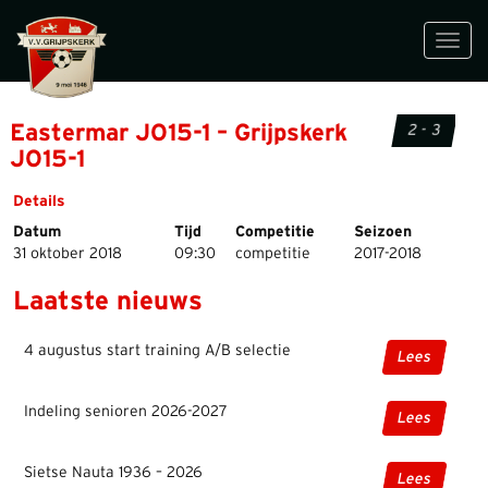
Toggl
navig
Eastermar JO15-1 – Grijpskerk
2 - 3
JO15-1
Details
Datum
Tijd
Competitie
Seizoen
31 oktober 2018
09:30
competitie
2017-2018
Laatste nieuws
4 augustus start training A/B selectie
Lees
Indeling senioren 2026-2027
Lees
Sietse Nauta 1936 – 2026
Lees