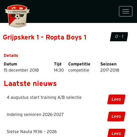
Toggl
navig
Grijpskerk 1 – Ropta Boys 1
0 - 1
Details
Datum
Tijd
Competitie
Seizoen
15 december 2018
14:30
competitie
2017-2018
Laatste nieuws
4 augustus start training A/B selectie
Lees
Indeling senioren 2026-2027
Lees
Sietse Nauta 1936 – 2026
Lees