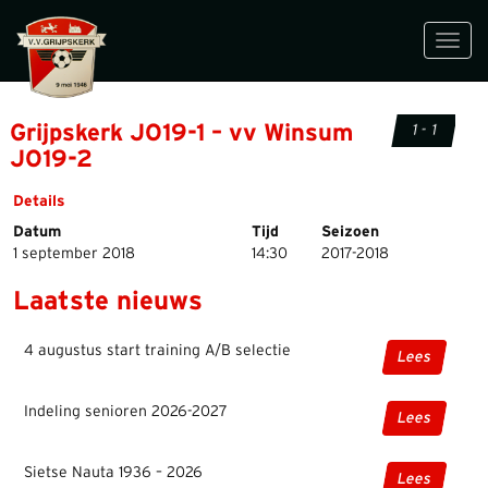
Toggl
navig
Grijpskerk JO19-1 – vv Winsum
1 - 1
JO19-2
Details
Datum
Tijd
Seizoen
1 september 2018
14:30
2017-2018
Laatste nieuws
4 augustus start training A/B selectie
Lees
Indeling senioren 2026-2027
Lees
Sietse Nauta 1936 – 2026
Lees