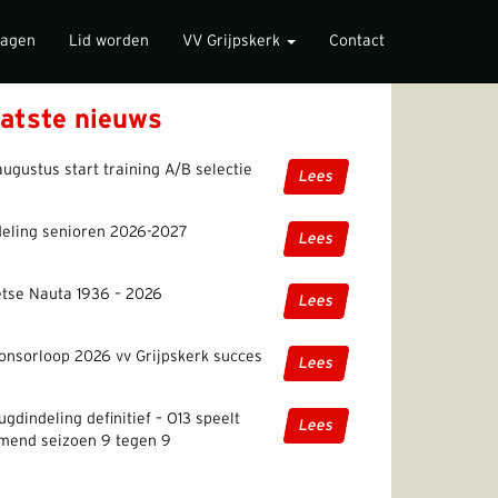
lagen
Lid worden
VV Grijpskerk
Contact
atste nieuws
augustus start training A/B selectie
Lees
deling senioren 2026-2027
Lees
etse Nauta 1936 – 2026
Lees
onsorloop 2026 vv Grijpskerk succes
Lees
ugdindeling definitief – O13 speelt
Lees
mend seizoen 9 tegen 9