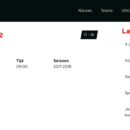
Nieuws
Teams
Uits
La
-2
0 - 16
4 
In
Tijd
Seizoen
09:00
2017-2018
Si
Sp
Je
ko