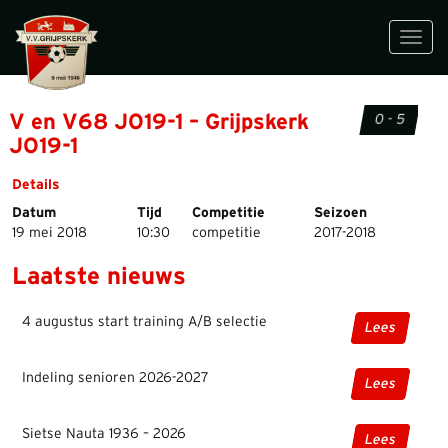
Toggl
navig
V en V68 JO19-1 – Grijpskerk
0 - 5
JO19-1
Details
Datum
Tijd
Competitie
Seizoen
19 mei 2018
10:30
competitie
2017-2018
Laatste nieuws
4 augustus start training A/B selectie
Lees
Indeling senioren 2026-2027
Lees
Sietse Nauta 1936 – 2026
Lees