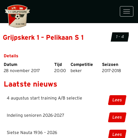
Toggl
navig
Grijpskerk 1 – Pelikaan S 1
1 - 4
Details
Datum
Tijd
Competitie
Seizoen
28 november 2017
20:00
beker
2017-2018
Laatste nieuws
4 augustus start training A/B selectie
Lees
Indeling senioren 2026-2027
Lees
Sietse Nauta 1936 – 2026
Lees