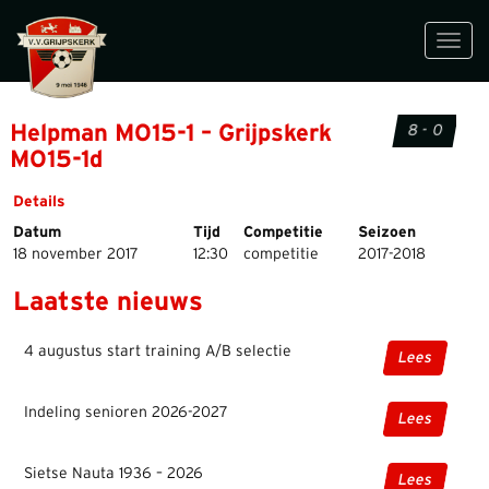
Toggl
navig
Helpman MO15-1 – Grijpskerk
8 - 0
MO15-1d
Details
Datum
Tijd
Competitie
Seizoen
18 november 2017
12:30
competitie
2017-2018
Laatste nieuws
4 augustus start training A/B selectie
Lees
Indeling senioren 2026-2027
Lees
Sietse Nauta 1936 – 2026
Lees