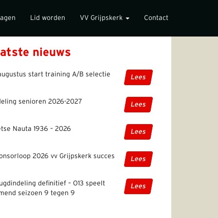
lagen
Lid worden
VV Grijpskerk
Contact
atste nieuws
augustus start training A/B selectie
Lees
deling senioren 2026-2027
Lees
etse Nauta 1936 – 2026
Lees
onsorloop 2026 vv Grijpskerk succes
Lees
ugdindeling definitief – O13 speelt
Lees
mend seizoen 9 tegen 9