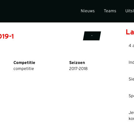
Nieuws
Teams
Uits
La
O19-1
-
4 
In
Competitie
Seizoen
competitie
2017-2018
Si
Sp
Je
ko