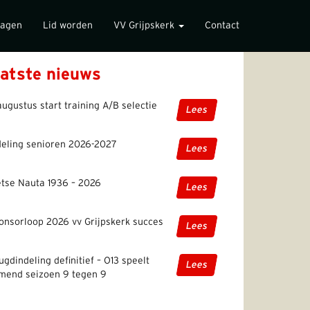
lagen
Lid worden
VV Grijpskerk
Contact
atste nieuws
augustus start training A/B selectie
Lees
deling senioren 2026-2027
Lees
etse Nauta 1936 – 2026
Lees
onsorloop 2026 vv Grijpskerk succes
Lees
ugdindeling definitief – O13 speelt
Lees
mend seizoen 9 tegen 9