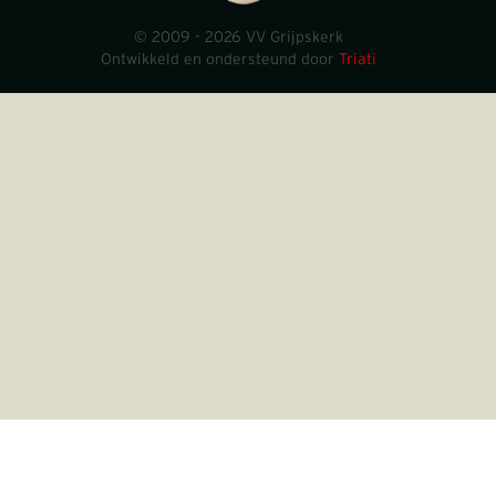
© 2009 - 2026 VV Grijpskerk
Ontwikkeld en ondersteund door
Triati