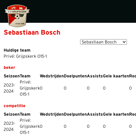
Sebastiaan Bosch
Huidige team
Privé: Grijpskerk O15-1
beker
Seizoen
Team
Wedstrijden
Doelpunten
Assists
Gele kaarten
Rod
Privé:
2023-
Grijpskerk
0
0
0
0
0
2024
O15-1
competitie
Seizoen
Team
Wedstrijden
Doelpunten
Assists
Gele kaarten
Rod
Privé:
2023-
Grijpskerk
0
0
0
0
0
2024
O15-1