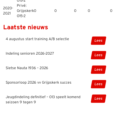
O15-2
Privé:
2020-
Grijpskerk
0
0
0
0
0
2021
O15-2
Laatste nieuws
4 augustus start training A/B selectie
Lees
Indeling senioren 2026-2027
Lees
Sietse Nauta 1936 – 2026
Lees
Sponsorloop 2026 vv Grijpskerk succes
Lees
Jeugdindeling definitief – O13 speelt komend
Lees
seizoen 9 tegen 9