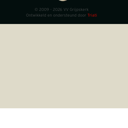
© 2009 - 2026 VV Grijpskerk
Ontwikkeld en ondersteund door
Triati