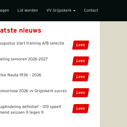
lagen
Lid worden
VV Grijpskerk
Contact
atste nieuws
augustus start training A/B selectie
Lees
deling senioren 2026-2027
Lees
etse Nauta 1936 – 2026
Lees
onsorloop 2026 vv Grijpskerk succes
Lees
ugdindeling definitief – O13 speelt
Lees
mend seizoen 9 tegen 9