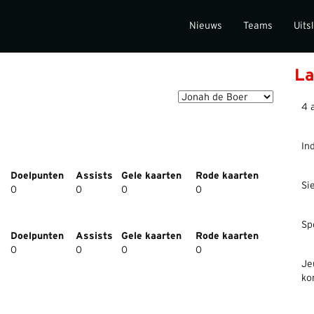
Nieuws
Teams
Uits
La
4 
In
Doelpunten
Assists
Gele kaarten
Rode kaarten
Si
0
0
0
0
Sp
Doelpunten
Assists
Gele kaarten
Rode kaarten
0
0
0
0
Je
ko