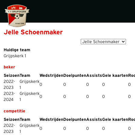
Jelle Schoenmaker
Huidige team
Grijpskerk 1
beker
Seizoen
Team
Wedstrijden
Doelpunten
Assists
Gele kaarten
Rod
2022-
Grijpskerk
0
0
0
0
0
2023
1
2023-
Grijpskerk
0
0
0
0
0
2024
1
competitie
Seizoen
Team
Wedstrijden
Doelpunten
Assists
Gele kaarten
Rod
2022-
Grijpskerk
0
0
0
0
0
2023
1