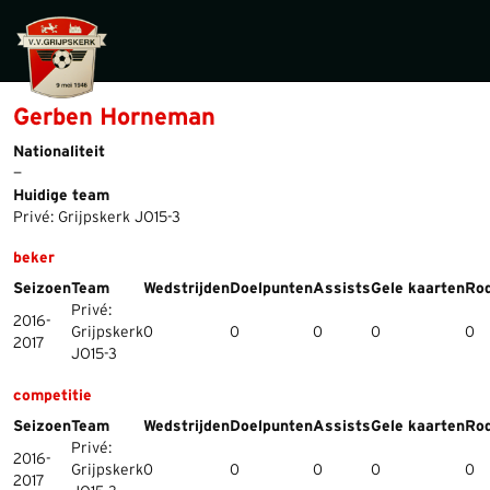
Gerben Horneman
Nationaliteit
—
Huidige team
Privé: Grijpskerk JO15-3
beker
Seizoen
Team
Wedstrijden
Doelpunten
Assists
Gele kaarten
Rod
Privé:
2016-
Grijpskerk
0
0
0
0
0
2017
JO15-3
competitie
Seizoen
Team
Wedstrijden
Doelpunten
Assists
Gele kaarten
Rod
Privé:
2016-
Grijpskerk
0
0
0
0
0
2017