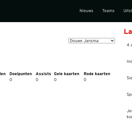
Nieuws
Teams
Uits
La
4 
In
den
Doelpunten
Assists
Gele kaarten
Rode kaarten
Si
0
0
0
0
Sp
Je
ko