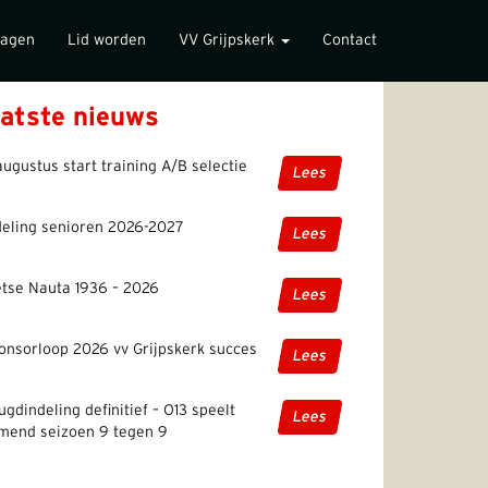
lagen
Lid worden
VV Grijpskerk
Contact
atste nieuws
augustus start training A/B selectie
Lees
deling senioren 2026-2027
Lees
etse Nauta 1936 – 2026
Lees
onsorloop 2026 vv Grijpskerk succes
Lees
ugdindeling definitief – O13 speelt
Lees
mend seizoen 9 tegen 9