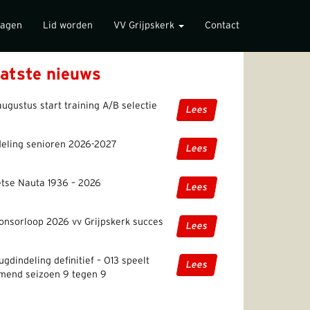
lagen
Lid worden
VV Grijpskerk
Contact
atste nieuws
augustus start training A/B selectie
Lees
deling senioren 2026-2027
Lees
etse Nauta 1936 – 2026
Lees
onsorloop 2026 vv Grijpskerk succes
Lees
ugdindeling definitief – O13 speelt
Lees
mend seizoen 9 tegen 9