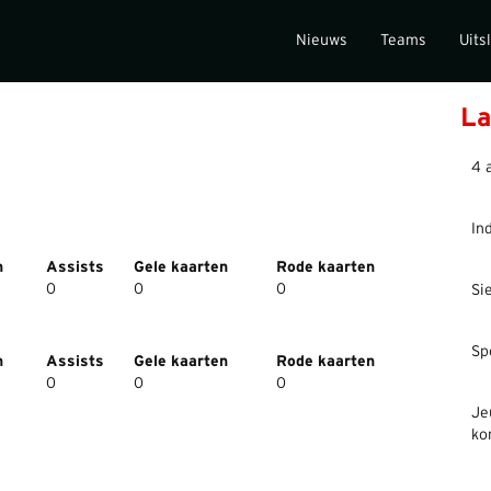
Nieuws
Teams
Uits
La
4 
In
n
Assists
Gele kaarten
Rode kaarten
0
0
0
Si
Sp
n
Assists
Gele kaarten
Rode kaarten
0
0
0
Je
ko