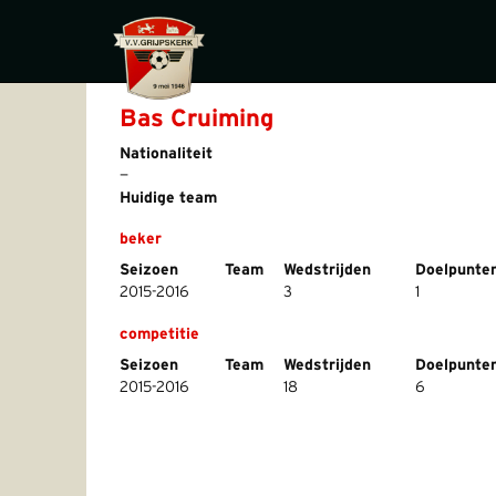
Bas Cruiming
Nationaliteit
—
Huidige team
beker
Seizoen
Team
Wedstrijden
Doelpunte
2015-2016
3
1
competitie
Seizoen
Team
Wedstrijden
Doelpunte
2015-2016
18
6