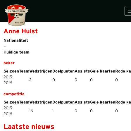
Anne Hulst
Nationaliteit
—
Huidige team
beker
Seizoen
Team
Wedstrijden
Doelpunten
Assists
Gele kaarten
Rode ka
2015-
2
0
0
0
0
2016
competitie
Seizoen
Team
Wedstrijden
Doelpunten
Assists
Gele kaarten
Rode ka
2015-
16
1
0
0
0
2016
Laatste nieuws