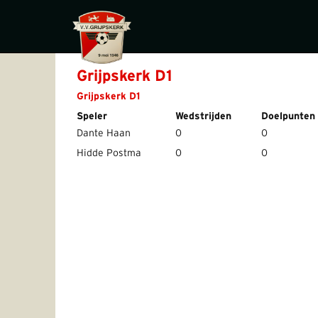
Grijpskerk D1
Grijpskerk D1
Speler
Wedstrijden
Doelpunten
Dante Haan
0
0
Hidde Postma
0
0