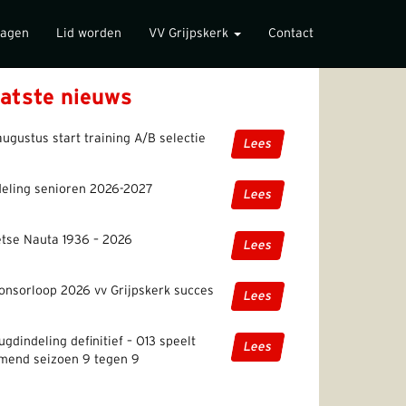
lagen
Lid worden
VV Grijpskerk
Contact
atste nieuws
augustus start training A/B selectie
Lees
deling senioren 2026-2027
Lees
etse Nauta 1936 – 2026
Lees
onsorloop 2026 vv Grijpskerk succes
Lees
ugdindeling definitief – O13 speelt
Lees
mend seizoen 9 tegen 9