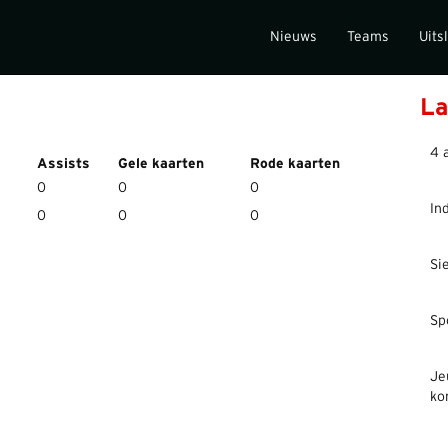
Nieuws
Teams
Uits
La
4 
Assists
Gele kaarten
Rode kaarten
0
0
0
In
0
0
0
Si
Sp
Je
ko