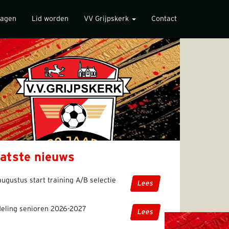
lagen
Lid worden
VV Grijpskerk
Contact
atste nieuws
augustus start training A/B selectie
Lees
deling senioren 2026-2027
Lees