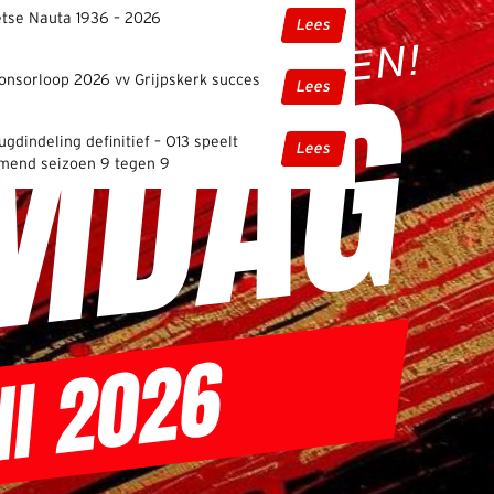
etse Nauta 1936 – 2026
Lees
onsorloop 2026 vv Grijpskerk succes
Lees
ugdindeling definitief – O13 speelt
Lees
mend seizoen 9 tegen 9