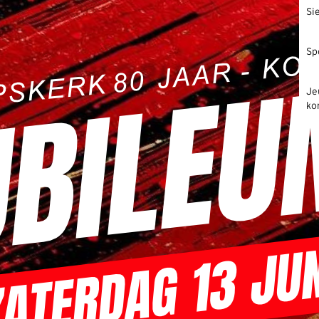
Si
Sp
Je
ko