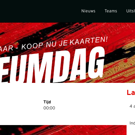
Nieuws
Teams
Uits
La
Tijd
4 
00:00
In