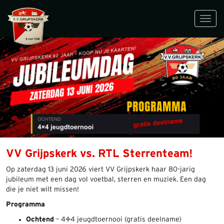
Toggl
navig
VV Grijpskerk vs. RTL Sterrenteam!
Op zaterdag 13 juni 2026 viert VV Grijpskerk haar 80-jarig
jubileum met een dag vol voetbal, sterren en muziek. Een dag
die je niet wilt missen!
Programma
Ochtend
– 4×4 jeugdtoernooi (gratis deelname)