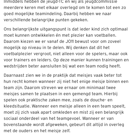
Inmiddels hebben de jeugd-TC en wij als jeugdcommissie
meerdere keren met elkaar overlegd om te komen tot een zo
goed mogelijke teamindeling. Daarbij hebben we naar
verschillende belangrijke punten gekeken.
Ons belangrijkste uitgangspunt is dat ieder kind zich optimaal
moet kunnen ontwikkelen én met plezier kan voetballen.
Daarom kiezen we er vanaf de JO11 bewust voor om zoveel
mogelijk op niveau in te delen. Wij denken dat dit het
voetbalplezier vergroot, niet alleen voor de spelers, maar ook
voor trainers en leiders. Op deze manier kunnen trainingen en
wedstrijden beter aansluiten bij wat een team nodig heeft.
Daarnaast zien we in de praktijk dat meisjes vaak beter tot
hun recht komen wanneer zij niet het enige meisje binnen een
team zijn. Daarom streven we ernaar om minimaal twee
meisjes samen te plaatsen in een gemengd team. Hierbij
spelen ook praktische zaken mee, zoals de douche- en
kleedsituatie. Wanneer een meisje alleen in een team speelt,
moet zij zich vaak apart omkleden en mist zij een belangrijk
sociaal onderdeel van het teamgevoel. Wanneer er van
bovenstaande wordt afgeweken, gebeurt dit altijd in overleg
met de ouders en het meisje zelf.