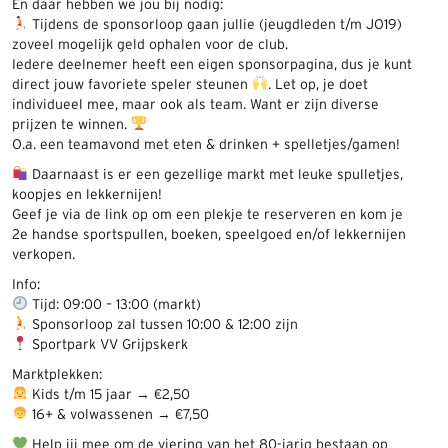
En daar hebben we jou bij nodig:
Tijdens de sponsorloop gaan jullie (jeugdleden t/m JO19)
zoveel mogelijk geld ophalen voor de club.
Iedere deelnemer heeft een eigen sponsorpagina, dus je kunt
direct jouw favoriete speler steunen
. Let op, je doet
individueel mee, maar ook als team. Want er zijn diverse
prijzen te winnen.
O.a. een teamavond met eten & drinken + spelletjes/gamen!
Daarnaast is er een gezellige markt met leuke spulletjes,
koopjes en lekkernijen!
Geef je via de link op om een plekje te reserveren en kom je
2e handse sportspullen, boeken, speelgoed en/of lekkernijen
verkopen.
Info:
Tijd: 09:00 – 13:00 (markt)
Sponsorloop zal tussen 10:00 & 12:00 zijn
Sportpark VV Grijpskerk
Marktplekken:
Kids t/m 15 jaar → €2,50
16+ & volwassenen → €7,50
Help jij mee om de viering van het 80-jarig bestaan op