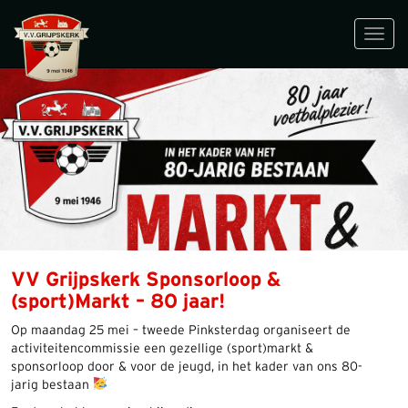
Toggl
navig
VV Grijpskerk Sponsorloop &
(sport)Markt – 80 jaar!
Op maandag 25 mei – tweede Pinksterdag organiseert de
activiteitencommissie een gezellige (sport)markt &
sponsorloop door & voor de jeugd, in het kader van ons 80-
jarig bestaan